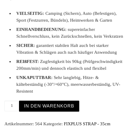
VIELSEITIG:
Camping (Sichern), Auto (Befestigen),
Sport (Festzurren, Bündeln), Heimwerken & Garten
EINHANDBEDIENUNG:
supereinfacher
Schnellverschluss, kein Zurückschnellen, kein Verkratzen
SICHER:
garantiert stabilen Halt auch bei starker
Vibration & Schlägen auch nach häufiger Anwendung
REIßFEST:
Zugfestigkeit bis 90kg (Prüfgeschwindigkeit
200mm/min) und dennoch elastisch und flexibel
UNKAPUTTBAR:
Sehr langlebig, Hitze- &
kältebeständig (-30°/+60°C), meerwasserbeständig, UV-
Resistent
Fixplus Strap 35cm blau Menge
IN DEN WARENKORB
Artikelnummer:
564
Kategorie:
FIXPLUS STRAP - 35cm