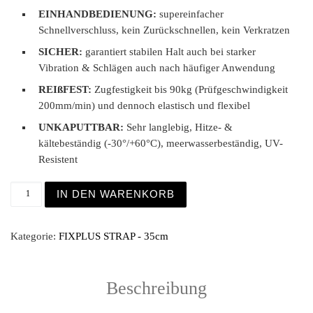
EINHANDBEDIENUNG:
supereinfacher
Schnellverschluss, kein Zurückschnellen, kein Verkratzen
SICHER:
garantiert stabilen Halt auch bei starker
Vibration & Schlägen auch nach häufiger Anwendung
REIßFEST:
Zugfestigkeit bis 90kg (Prüfgeschwindigkeit
200mm/min) und dennoch elastisch und flexibel
UNKAPUTTBAR:
Sehr langlebig, Hitze- &
kältebeständig (-30°/+60°C), meerwasserbeständig, UV-
Resistent
Fixplus Strap 35cm dunkelblau 4er Pack Menge
IN DEN WARENKORB
Kategorie:
FIXPLUS STRAP - 35cm
Beschreibung