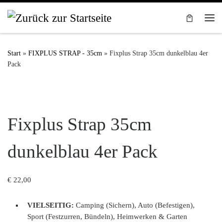
Zum Inhalt springen
Me
Start
»
FIXPLUS STRAP - 35cm
»
Fixplus Strap 35cm dunkelblau 4er
Pack
Fixplus Strap 35cm
dunkelblau 4er Pack
€
22,00
VIELSEITIG:
Camping (Sichern), Auto (Befestigen),
Sport (Festzurren, Bündeln), Heimwerken & Garten