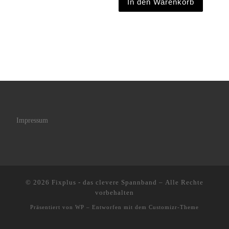
In den Warenkorb
Impressum
© 2026
Fixplus - das clevere Spannband
– Alle Rechte
vorbehalten
Präsentiert von
WP
– Entworfen mit dem
Customizr-Theme