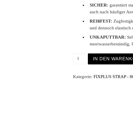
SICHER:
garantiert st
auch nach häufiger A
REIßFEST:
Zugfestigk
und dennoch elastisch 
UNKAPUTTBAR:
Seh
meerwasserbeständig, 
Fixplus Strap 86cm orang
IN DEN WAREN
Kategorie:
FIXPLUS STRAP - 8