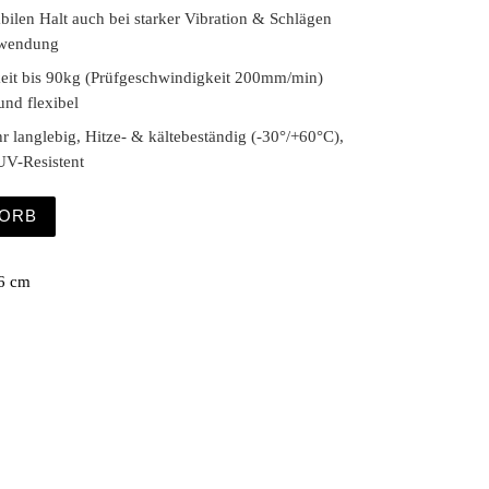
abilen Halt auch bei starker Vibration & Schlägen
nwendung
eit bis 90kg (Prüfgeschwindigkeit 200mm/min)
und flexibel
r langlebig, Hitze- & kältebeständig (-30°/+60°C),
UV-Resistent
e 4er Pack Menge
KORB
6 cm