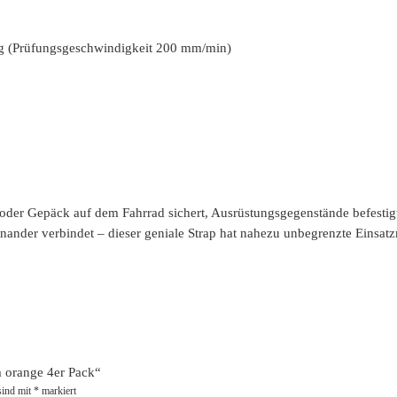
kg (Prüfungsgeschwindigkeit 200 mm/min)
er Gepäck auf dem Fahrrad sichert, Ausrüstungsgegenstände befestigt, 
inander verbindet – dieser geniale Strap hat nahezu unbegrenzte Einsat
m orange 4er Pack“
sind mit
*
markiert