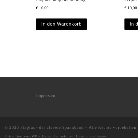
€
10,00
€
10,00
In den Warenkorb
In 
Impressum
© 2026
Fixplus - das clevere Spannband
– Alle Rechte vorbehalten
Präsentiert von
WP
– Entworfen mit dem
Customizr-Theme