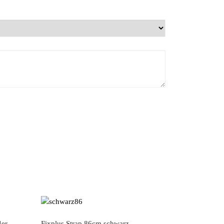
4er
Fixplus Strap 86cm schwarz