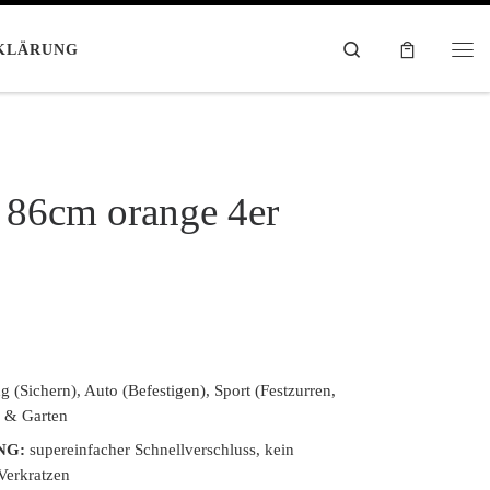
Search
KLÄRUNG
Me
p 86cm orange 4er
(Sichern), Auto (Befestigen), Sport (Festzurren,
 & Garten
NG:
supereinfacher Schnellverschluss, kein
Verkratzen