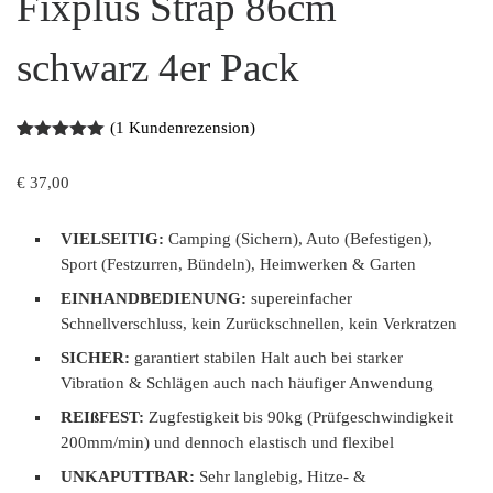
Fixplus Strap 86cm
schwarz 4er Pack
(
1
Kundenrezension)
Bewertet
1
mit
5.00
€
37,00
von 5,
basierend
auf
Kundenbew
VIELSEITIG:
Camping (Sichern), Auto (Befestigen),
ertung
Sport (Festzurren, Bündeln), Heimwerken & Garten
EINHANDBEDIENUNG:
supereinfacher
Schnellverschluss, kein Zurückschnellen, kein Verkratzen
SICHER:
garantiert stabilen Halt auch bei starker
Vibration & Schlägen auch nach häufiger Anwendung
REIßFEST:
Zugfestigkeit bis 90kg (Prüfgeschwindigkeit
200mm/min) und dennoch elastisch und flexibel
UNKAPUTTBAR:
Sehr langlebig, Hitze- &